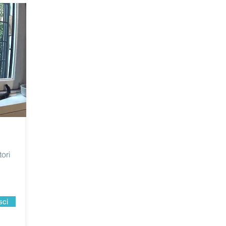
tori
sci