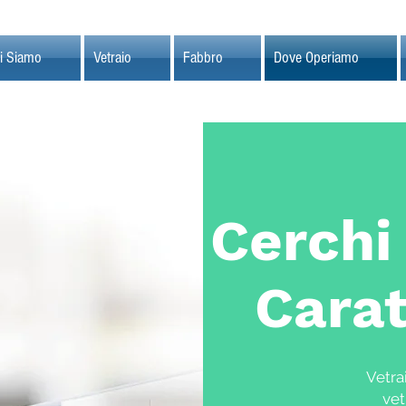
i Siamo
Vetraio
Fabbro
Dove Operiamo
Cerchi 
Carat
Vetra
vet