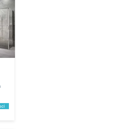
n
sci