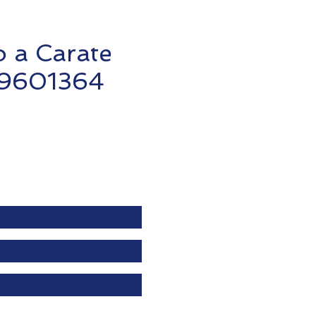
o a Carate
 89601364