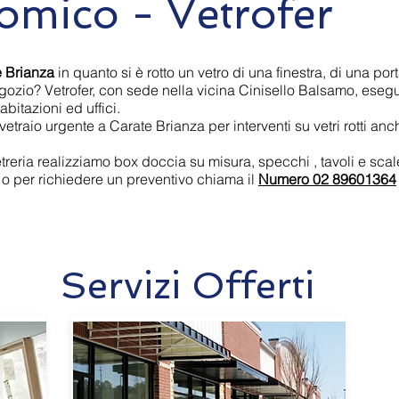
omico - Vetrofer
e Brianza
in quanto si è rotto un vetro di una finestra, di una por
gozio? Vetrofer, con sede nella vicina Cinisello Balsamo, esegue
 abitazioni ed uffici.
traio urgente a Carate Brianza per interventi su vetri rotti anch
etreria realizziamo box doccia su misura, specchi , tavoli e scale
 o per richiedere un preventivo chiama il
Numero 02 89601364
Servizi Offerti