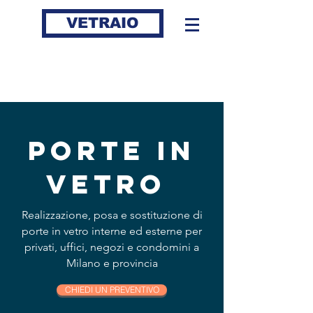
VETRAIO
PORTE IN
VETRO
Realizzazione, posa e sostituzione di
porte in vetro interne ed esterne per
privati, uffici, negozi e condomini a
Milano e provincia
CHIEDI UN PREVENTIVO