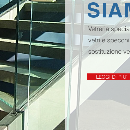
SIA
Vetreria specia
vetri e specchi
sostituzione ve
LEGGI DI PIU'