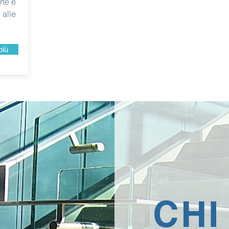
rte e
 alle
più
CHI