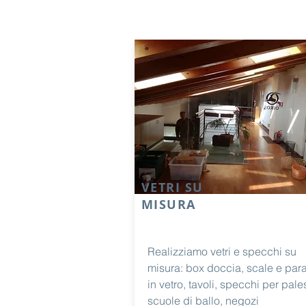
VETRI SU
MISURA
Realizziamo vetri e specchi su
misura: box doccia, scale e para
in vetro, tavoli, specchi per pales
scuole di ballo, negozi