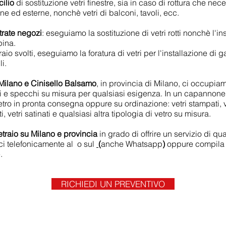
cilio
di sostituzione vetri finestre, sia in caso di rottura che nece
erne ed esterne, nonchè vetri di balconi, tavoli, ecc.
trate negozi
: eseguiamo la sostituzione di vetri rotti nonchè l'ins
pina.
io svolti, eseguiamo la foratura di vetri per l'installazione di g
i.
a Milano e Cinisello Balsamo
, in provincia di Milano, ci occupiam
 e specchi su misura per qualsiasi esigenza. In un capannone 
tro in pronta consegna oppure su ordinazione: vetri stampati, vetri
ti, vetri satinati e qualsiasi altra tipologia di vetro su misura.
etraio su Milano e provincia
in grado di offrire un servizio di qu
ci telefonicamente al
o sul
(
anche Whatsapp
)
oppure compila i
.
RICHIEDI UN PREVENTIVO